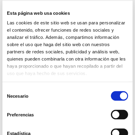
Probablemente es más económico de lo que
piensa.
Esta página web usa cookies
Los costos asociados al desarrollo de una
Las cookies de este sitio web se usan para personalizar
el contenido, ofrecer funciones de redes sociales y
aplicación personalizada podría ser superiores a
analizar el tráfico. Además, compartimos información
los de software ya hecho, pero también pueden
sobre el uso que haga del sitio web con nuestros
inferiores. Si examina el rendimiento de su
partners de redes sociales, publicidad y análisis web,
inversión a largo plazo, el valor de una solución
quienes pueden combinarla con otra información que les
personalizada se vuelve atractivo. Piense en los
haya proporcionado o que hayan recopilado a partir del
costos de licencias, formación de usuarios, y la
uso que haya hecho de sus servicios.
elaboración de soluciones alternativas para las
características faltantes o defectuosas y los
Selección
futuros costes de integración de esas carencias.
Necesario
de
Una aplicación personalizada se adapta a su
consentimiento
empresa y sobre ella se desarrollarán las
Preferencias
funciones que necesita de la forma en que usted
las diseña.
Estadística