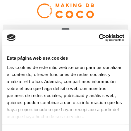
We've evolved.
Esta página web usa cookies
Las cookies de este sitio web se usan para personalizar
el contenido, ofrecer funciones de redes sociales y
analizar el tráfico. Además, compartimos información
sobre el uso que haga del sitio web con nuestros
COCO Making DB is now part of CamelCase
partners de redes sociales, publicidad y análisis web,
Data.
quienes pueden combinarla con otra información que les
Combining our expertise with a larger team of
haya proporcionado o que hayan recopilado a partir del
consultants and developers.
uso que haya hecho de sus servicios.