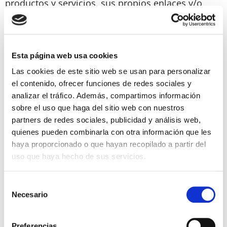
productos y servicios, sus propios enlaces y/o
cualquiera de sus contenidos, en general.
En cualquier caso, el establecimiento de cualquier
tipo de enlace desde el Sitio Web a otra página
Esta página web usa cookies
web ajena no implicará que exista algún tipo de
Las cookies de este sitio web se usan para personalizar
relación, colaboración o dependencia entre el
el contenido, ofrecer funciones de redes sociales y
prestador y el responsable de dicha página web
analizar el tráfico. Además, compartimos información
ajena.
sobre el uso que haga del sitio web con nuestros
partners de redes sociales, publicidad y análisis web,
quienes pueden combinarla con otra información que les
RAYKONG MDB 7, S.L. pone a disposición de los
haya proporcionado o que hayan recopilado a partir del
usuarios enlaces que permiten el acceso a los
uso que haya hecho de sus servicios.
canales y páginas del Sitio Web que el prestador
mantiene en diferentes plataformas y redes
Selección
sociales pertenecientes y/o gestionadas por
Necesario
de
terceros (Facebook, Twitter, Google+ y YouTube,
consentimiento
entre otras), desde las cuales lleva a cabo la
Preferencias